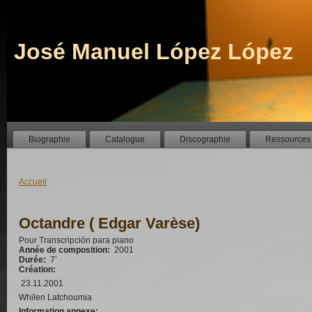
José Manuel López López
Biographie
Catalogue
Discographie
Ressources
Accueil
Octandre ( Edgar Varèse)
Pour Transcripción para piano
Année de composition:
2001
Durée:
7’
Création:
23.11.2001
Whilen Latchoumia
Information annexe: