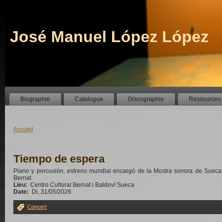
José Manuel López López
Biographie
Catalogue
Discographie
Ressources
Accueil
Tiempo de espera
Piano y percusión, estreno mundial encargó de la Mostra sonora de Sueca
Bernat
Lieu:
Centro Cultural Bernat i Baldoví Sueca
Date:
Di, 31/05/2026
Concert