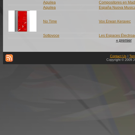
Aquilea
Compositores en Mad
Aquilea
España Nuova Musica 
No Time
Vox Erwan Keravec
Sottovoce
Les Espaces Électroac
« premier
Contact Us
|
Ter
Copyright © 2009 J