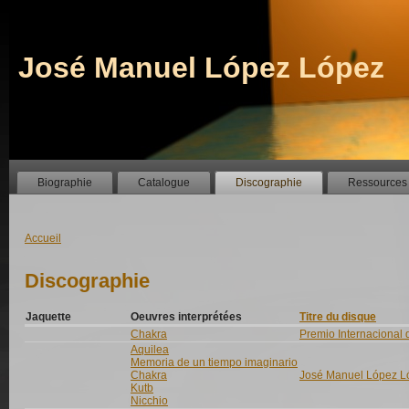
José Manuel López López
Biographie
Catalogue
Discographie
Ressources
Accueil
Discographie
Jaquette
Oeuvres interprétées
Titre du disque
Chakra
Premio Internacional 
Aquilea
Memoria de un tiempo imaginario
Chakra
José Manuel López L
Kutb
Nicchio