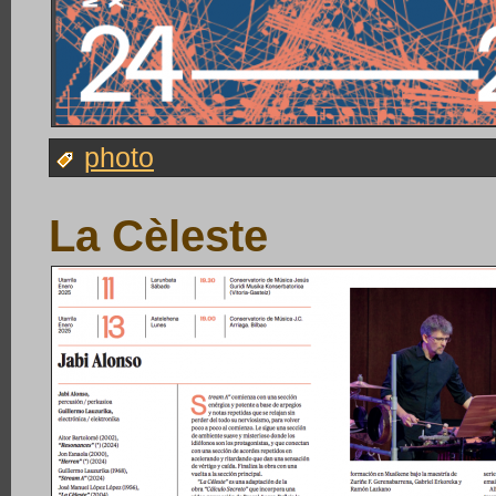
photo
La Cèleste