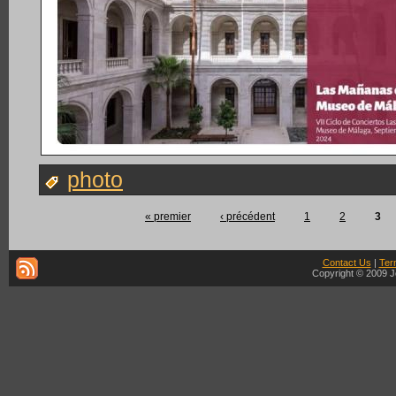
photo
« premier
‹ précédent
1
2
3
Contact Us
|
Ter
Copyright © 2009 J