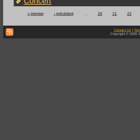
Concert
« premier
‹ précédent
…
20
21
22
Contact Us
|
Ter
Copyright © 2009 J