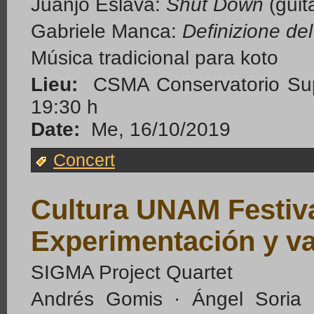
Juanjo Eslava:
Shut Down
(guit
Gabriele Manca:
Definizione de
Música tradicional para koto
Lieu:
CSMA Conservatorio Sup
19:30 h
Date:
Me, 16/10/2019
Concert
Cultura UNAM Festiva
Experimentación y v
SIGMA Project Quartet
Andrés Gomis · Ángel Soria ·