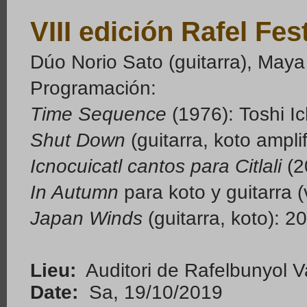
VIII edición Rafel Fes
Dúo Norio Sato (guitarra), Maya
Programación:
Time Sequence
(1976): Toshi I
Shut Down
(guitarra, koto ampli
Icnocuicatl cantos para Citlali
(2
In Autumn
para koto y guitarra 
Japan Winds
(guitarra, koto):
Lieu:
Auditori de Rafelbunyol V
Date:
Sa, 19/10/2019