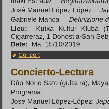
Iñaki Estrad
a Begiratzaileare
José Manuel López López
Ja
Gabriele Manca
Definizione d
Lieu:
Kutxa Kultur Kluba (Ta
Cigarreraz, 1 Donostia-San Seb
Date:
Ma, 15/10/2019
Concert
Concierto-Lectura
Dúo Norio Sato (guitarra), Maya
Programa:
José Manuel López-López:
Jap