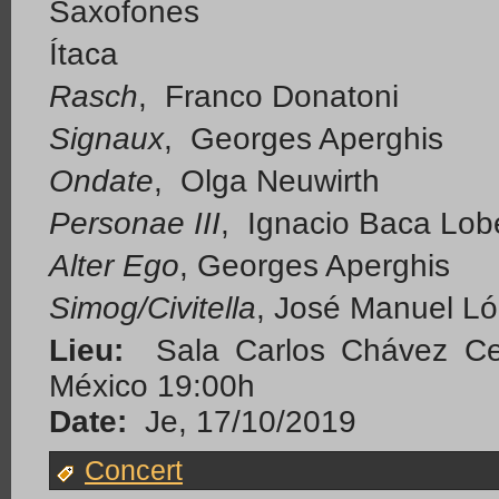
Saxofones
Ítaca
Rasch
, Franco Donatoni
Signaux
, Georges Aperghis
Ondate
, Olga Neuwirth
Personae III
, Ignacio Baca Lob
Alter Ego
, Georges Aperghis
Simog/Civitella
, José Manuel L
Lieu:
Sala Carlos Chávez Cent
México 19:00h
Date:
Je, 17/10/2019
Concert