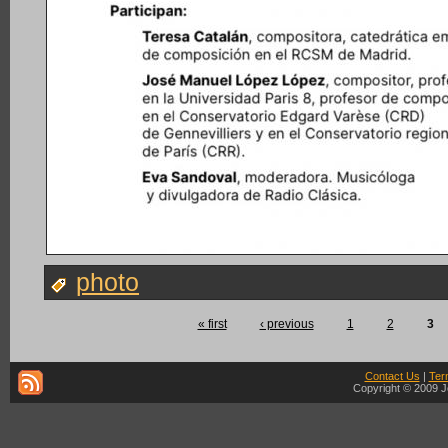
photo
« first
‹ previous
1
2
3
Contact Us
|
Ter
Copyright © 2009 J