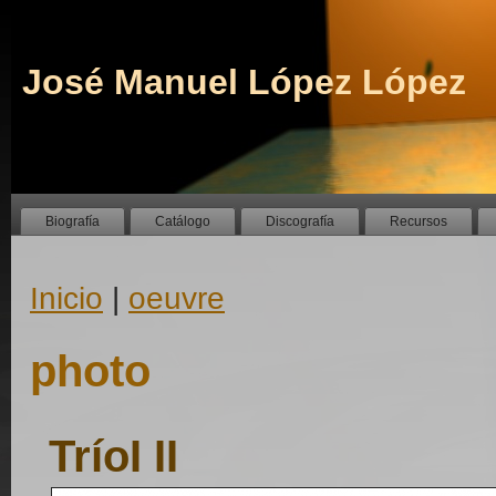
José Manuel López López
Biografía
Catálogo
Discografía
Recursos
Inicio
|
oeuvre
photo
TríoI II