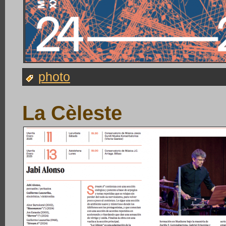
photo
La Cèleste