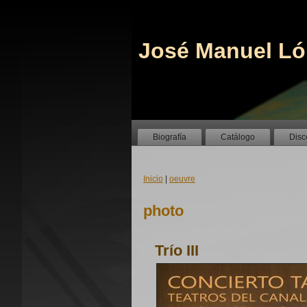
José Manuel Ló
Biografía
Catálogo
Disc
Inicio
|
oeuvre
photo
Trío III