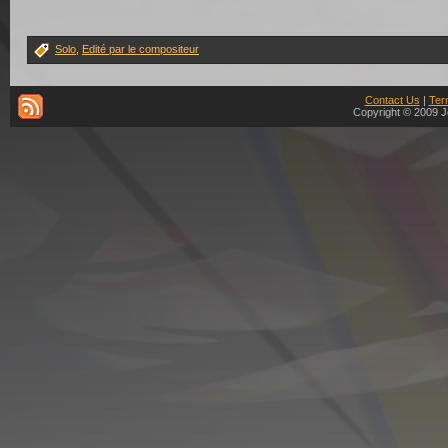
Solo
,
Edité par le compositeur
Contact Us
|
Ter
Copyright © 2009 J