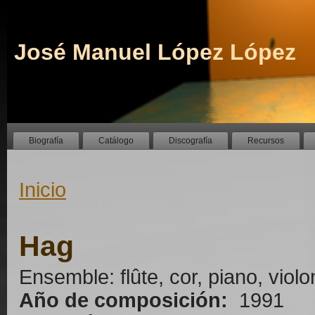
José Manuel López López
Biografía
Catálogo
Discografía
Recursos
Inicio
Hag
Ensemble: flûte, cor, piano, violo
Año de composición:
1991