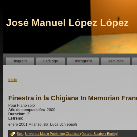
José Manuel López López
Biografía
Catálogo
Discografía
Recursos
Inicio
Finestra in la Chigiana In Memorian Fra
Pour Piano solo
Año de composición:
2000
Duración:
3'
Estreno:
enero 2001 Milansolista: Luca Schieppati
Solo
,
Universal Music Publishing Classical (Durand-Salabert-Eschig)