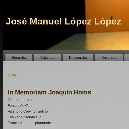
José Manuel López López
Biografía
Catálogo
Discografía
Recursos
Inicio
In Memoriam Joaquín Homs
Obra para piano
FontanaMIX/trio
Valentino Corvino, violino
Eva Zahn, violoncello
Franco Venturini, pianoforte