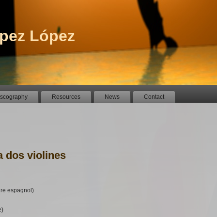
pez López
iscography
Resources
News
Contact
a dos violines
re espagnol)
e)