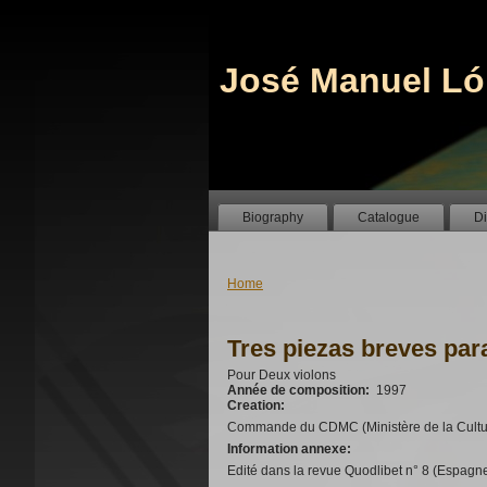
José Manuel Ló
Biography
Catalogue
D
Home
Tres piezas breves par
Pour Deux violons
Année de composition:
1997
Creation:
Commande du CDMC (Ministère de la Cultu
Information annexe:
Edité dans la revue Quodlibet n° 8 (Espagn