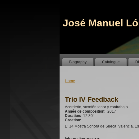
José Manuel Ló
Biography
Catalogue
D
Home
Trío IV Feedback
Acordeón, saxofón tenor y contrabajo.
Année de composition:
2017
Duration:
12’30’’
Creation:
E: 14 Mostra Sonora de Sueca, Valencia. Es
Information annexe: