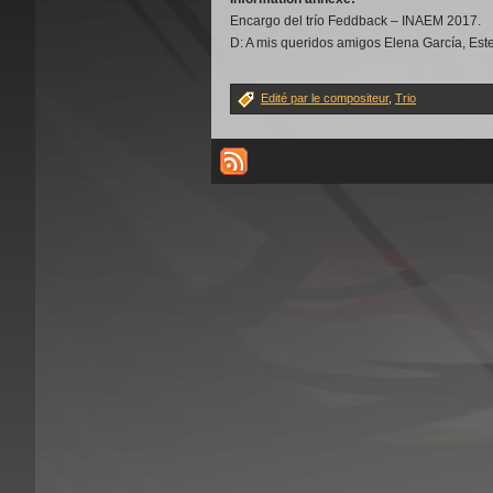
Encargo del trío Feddback – INAEM 2017.
D: A mis queridos amigos Elena García, Est
Edité par le compositeur
,
Trio