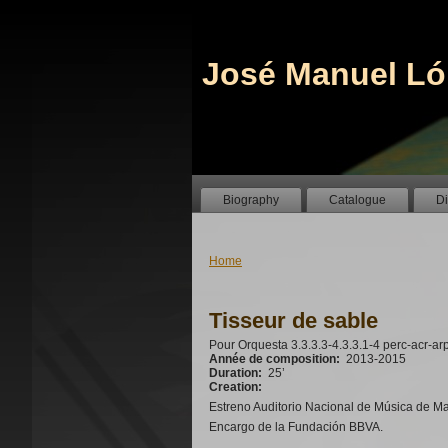
José Manuel Ló
Biography
Catalogue
D
Home
Tisseur de sable
Pour Orquesta 3.3.3.3-4.3.3.1-4 perc-acr-ar
Année de composition:
2013-2015
Duration:
25’
Creation:
Estreno Auditorio Nacional de Música de Mad
Encargo de la Fundación BBVA.