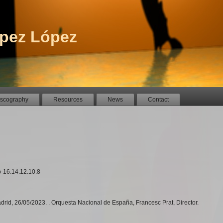
pez López
iscography
Resources
News
Contact
p-16.14.12.10.8
rid, 26/05/2023. . Orquesta Nacional de España, Francesc Prat, Director.