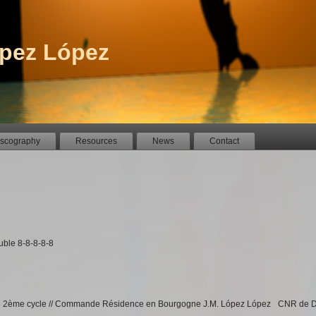
pez López
iscography
Resources
News
Contact
uble 8-8-8-8-8
tre 2ème cycle // Commande Résidence en Bourgogne J.M. López López CNR de 