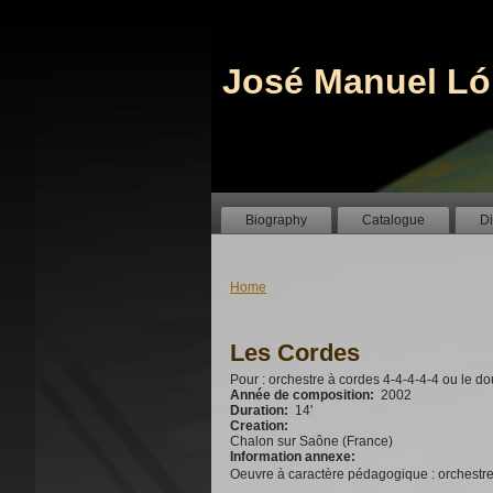
José Manuel Ló
Biography
Catalogue
D
Home
Les Cordes
Pour : orchestre à cordes 4-4-4-4-4 ou le do
Année de composition:
2002
Duration:
14'
Creation:
Chalon sur Saône (France)
Information annexe:
Oeuvre à caractère pédagogique : orches