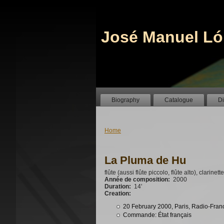
José Manuel Ló
Biography
Catalogue
D
Home
La Pluma de Hu
flûte (aussi flûte piccolo, flûte alto), clarinet
Année de composition:
2000
Duration:
14'
Creation:
20 February 2000, Paris, Radio-France,
Commande: État français