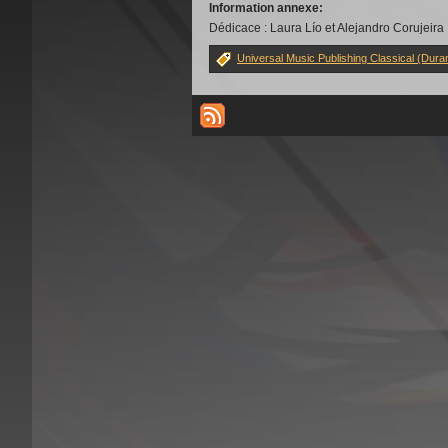
Information annexe:
Dédicace : Laura Lío et Alejandro Corujeira
Universal Music Publishing Classical (Dura