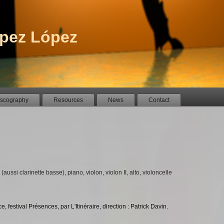
pez López
iscography
Resources
News
Contact
te (aussi clarinette basse), piano, violon, violon II, alto, violoncelle
 festival Présences, par L'Itinéraire, direction : Patrick Davin.