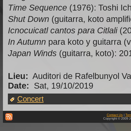
Time Sequence
(1976): Toshi Ic
Shut Down
(guitarra, koto amplif
Icnocuicatl cantos para Citlali
(20
In Autumn
para koto y guitarra (
Japan Winds
(guitarra, koto): 
Lieu:
Auditori de Rafelbunyol Va
Date:
Sat, 19/10/2019
Concert
Contact Us
|
Ter
Copyright © 2009 J