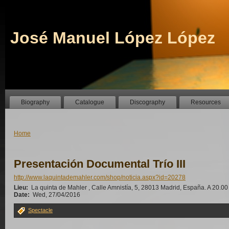
José Manuel López López
Biography
Catalogue
Discography
Resources
Home
Presentación Documental Trío III
http://www.laquintademahler.com/shop/noticia.aspx?id=20278
Lieu:
La quinta de Mahler , Calle Amnistía, 5, 28013 Madrid, España. A 20.
Date:
Wed, 27/04/2016
Spectacle