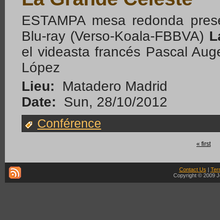
ESTAMPA mesa redonda presen
Blu-ray (Verso-Koala-FBBVA)
L
el videasta francés Pascal Au
López
Lieu:
Matadero Madrid
Date:
Sun, 28/10/2012
Conférence
« first
Contact Us
|
Ter
Copyright © 2009 J